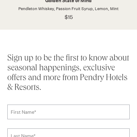
Golden State of Mind
Pendleton Whiskey, Passion Fruit Syrup, Lemon, Mint
$15
Stay connected
Sign up to be the first to know about
seasonal happenings, exclusive
offers and more from Pendry Hotels
& Resorts.
Subscribe to news form
First Name
*
Last Name
*